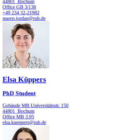
44801
Bochum
Office
GB 3/138
+49 234 32-21982
maren.jordan@rub.de
Elsa Küppers
PhD Student
Gebäude MB Universitätsstr. 150
44801
Bochum
Office
MB 3.95
elsa.kueppers@rub.de