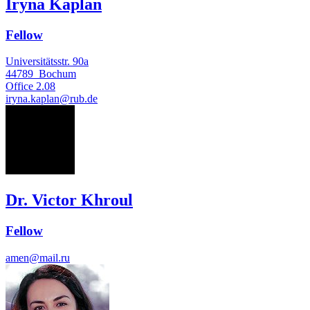
Iryna Kaplan
Fellow
Universitätsstr. 90a
44789
Bochum
Office
2.08
iryna.kaplan@rub.de
VK
Dr. Victor Khroul
Fellow
amen@mail.ru