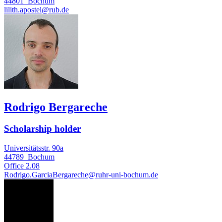
44801
Bochum
lilith.apostel@rub.de
Rodrigo Bergareche
Scholarship holder
Universitätsstr. 90a
44789
Bochum
Office
2.08
Rodrigo.GarciaBergareche@ruhr-uni-bochum.de
DB