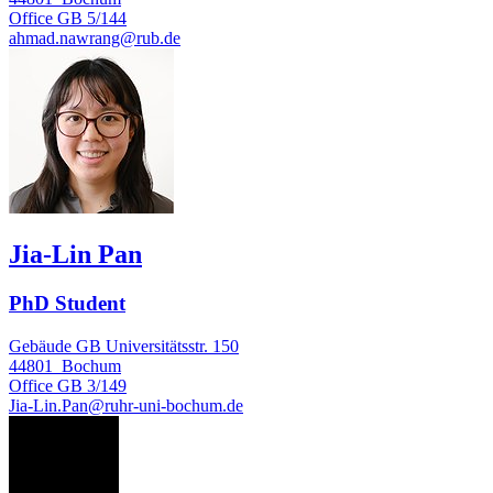
Office
GB 5/144
ahmad.nawrang@rub.de
Jia-Lin Pan
PhD Student
Gebäude GB Universitätsstr. 150
44801
Bochum
Office
GB 3/149
Jia-Lin.Pan@ruhr-uni-bochum.de
AR