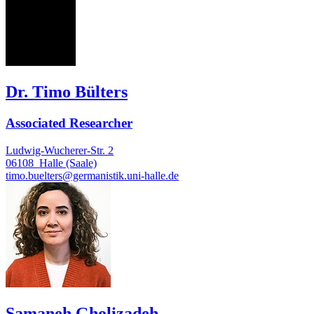
TB
Dr. Timo Bülters
Associated Researcher
Ludwig-Wucherer-Str. 2
06108
Halle (Saale)
timo.buelters@germanistik.uni-halle.de
Samaneh Gholizadeh