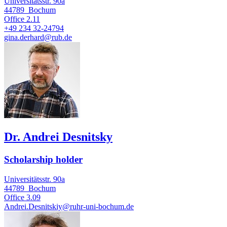
Universitätsstr. 90a
44789
Bochum
Office
2.11
+49 234 32-24794
gina.derhard@rub.de
Dr. Andrei Desnitsky
Scholarship holder
Universitätsstr. 90a
44789
Bochum
Office
3.09
Andrei.Desnitskiy@ruhr-uni-bochum.de