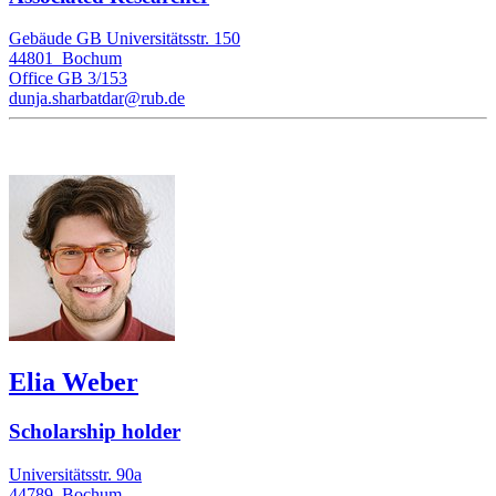
Gebäude GB Universitätsstr. 150
44801
Bochum
Office
GB 3/153
dunja.sharbatdar@rub.de
Elia Weber
Scholarship holder
Universitätsstr. 90a
44789
Bochum