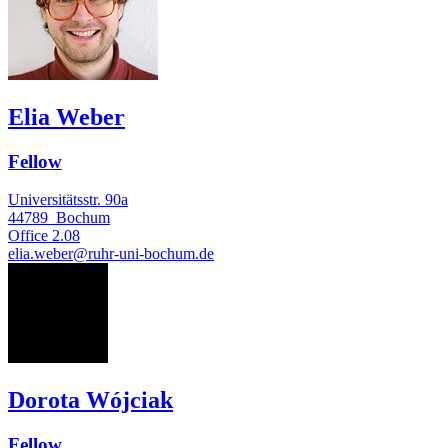
Elia Weber
Fellow
Universitätsstr. 90a
44789
Bochum
Office
2.08
elia.weber@ruhr-uni-bochum.de
DW
Dorota Wójciak
Fellow