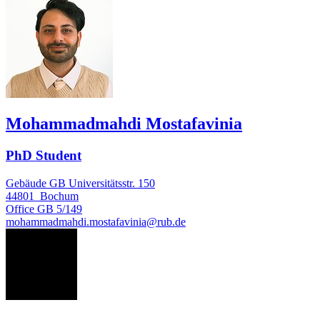
Mohammadmahdi Mostafavinia
PhD Student
Gebäude GB Universitätsstr. 150
44801
Bochum
Office
GB 5/149
mohammadmahdi.mostafavinia@rub.de
AN