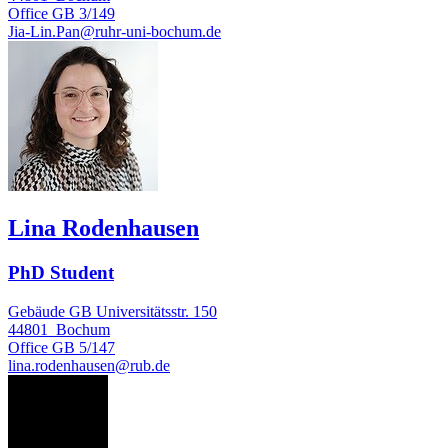
Office
GB 3/149
Jia-Lin.Pan@ruhr-uni-bochum.de
Lina Rodenhausen
PhD Student
Gebäude GB Universitätsstr. 150
44801
Bochum
Office
GB 5/147
lina.rodenhausen@rub.de
CS