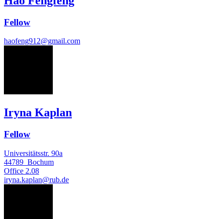
Hao Fengfeng
Fellow
haofeng912@gmail.com
IK
Iryna Kaplan
Fellow
Universitätsstr. 90a
44789
Bochum
Office
2.08
iryna.kaplan@rub.de
VK