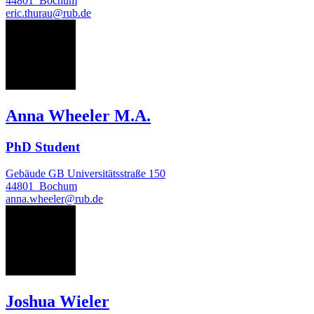
44801
Bochum
eric.thurau@rub.de
AW
Anna Wheeler M.A.
PhD Student
Gebäude GB Universitätsstraße 150
44801
Bochum
anna.wheeler@rub.de
JW
Joshua Wieler