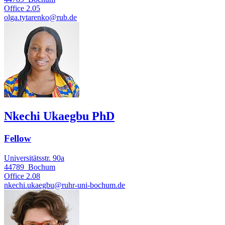
Office
2.05
olga.tytarenko@rub.de
Nkechi Ukaegbu PhD
Fellow
Universitätsstr. 90a
44789
Bochum
Office
2.08
nkechi.ukaegbu@ruhr-uni-bochum.de