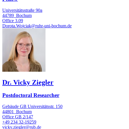
Universitätsstraße 90a
44789
Bochum
Office
3.09
Dorota.Wojciak@ruhr-uni-bochum.de
Dr. Vicky Ziegler
Postdoctoral Researcher
Gebäude GB Universitätsstr. 150
44801
Bochum
Office
GB 2/147
+49 234 32-19259
vicky.ziegler@rub.de