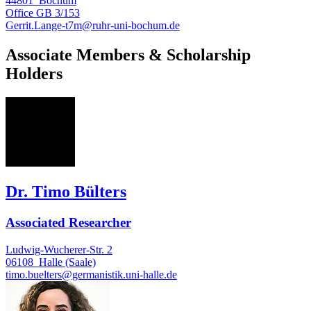
44801
Bochum
Office
GB 3/153
Gerrit.Lange-t7m@ruhr-uni-bochum.de
Associate Members & Scholarship
Holders
TB
Dr. Timo Bülters
Associated Researcher
Ludwig-Wucherer-Str. 2
06108
Halle (Saale)
timo.buelters@germanistik.uni-halle.de