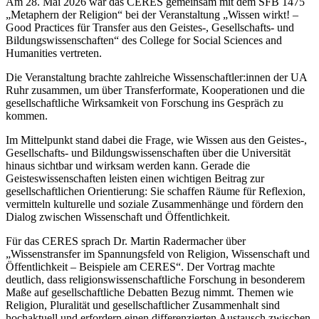
Am 28. Mai 2026 war das CERES gemeinsam mit dem SFB 1475
„Metaphern der Religion“ bei der Veranstaltung „Wissen wirkt! –
Good Practices für Transfer aus den Geistes-, Gesellschafts- und
Bildungswissenschaften“ des College for Social Sciences and
Humanities vertreten.
Die Veranstaltung brachte zahlreiche Wissenschaftler:innen der UA
Ruhr zusammen, um über Transferformate, Kooperationen und die
gesellschaftliche Wirksamkeit von Forschung ins Gespräch zu
kommen.
Im Mittelpunkt stand dabei die Frage, wie Wissen aus den Geistes-,
Gesellschafts- und Bildungswissenschaften über die Universität
hinaus sichtbar und wirksam werden kann. Gerade die
Geisteswissenschaften leisten einen wichtigen Beitrag zur
gesellschaftlichen Orientierung: Sie schaffen Räume für Reflexion,
vermitteln kulturelle und soziale Zusammenhänge und fördern den
Dialog zwischen Wissenschaft und Öffentlichkeit.
Für das CERES sprach Dr. Martin Radermacher über
„Wissenstransfer im Spannungsfeld von Religion, Wissenschaft und
Öffentlichkeit – Beispiele am CERES“. Der Vortrag machte
deutlich, dass religionswissenschaftliche Forschung in besonderem
Maße auf gesellschaftliche Debatten Bezug nimmt. Themen wie
Religion, Pluralität und gesellschaftlicher Zusammenhalt sind
hochaktuell und erfordern einen differenzierten Austausch zwischen