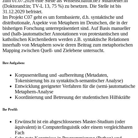
zum 01.07.2026 eine Stelle als Wissenschaftliche:r Mitarbeiter:in
(Doktorand:in; TV-L 13, 75 %) zu besetzen. Die Stelle ist bis
31.12.2029 befristet.
Im Projekt C07 geht es um formbasierte, d.h. syntaktische und
distributionale, Aspekte von Metaphern im Deutschen, die in der
bisherigen Forschung unterrepräsentiert sind. Auf Basis manueller
und (halb-)automatischer Annotationen von protestantischen und
katholischen Kirchenliedern werden z.B. syntaktische Relationen
innerhalb von Metaphern sowie deren Beitrag zum metaphorischen
Mapping zwischen Quell- und Zielebene untersucht.
Ihre Aufgaben:
Korpuserstellung und -aufbereitung (Metadaten,
Tokenisierung bis zu syntaktisch-semantischer Analyse)
Entwicklung geeigneter Verfahren für die (semi-)automatische
Metaphern-Analyse
Koordinierung und Betreuung der studentischen Hilfskräfte
Ihr Profil:
Erwünscht ist ein abgeschlossenes Master-Studium (oder
äquivalent) in Computerlinguistik oder einem vergleichbaren
Fach