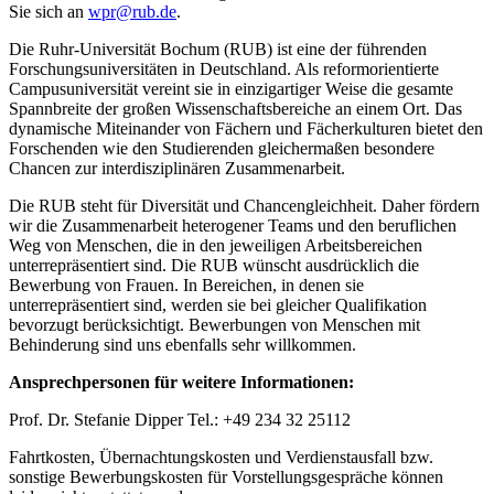
Sie sich an
wpr@rub.de
.
Die Ruhr-Universität Bochum (RUB) ist eine der führenden
Forschungs­universitäten in Deutschland. Als reform­orientierte
Campus­universität vereint sie in einzig­artiger Weise die gesamte
Spann­breite der großen Wissenschafts­bereiche an einem Ort. Das
dynamische Mit­einander von Fächern und Fächer­kulturen bietet den
Forschenden wie den Studierenden gleicher­maßen besondere
Chancen zur inter­disziplinären Zusammen­arbeit.
Die RUB steht für Diversität und Chancengleichheit. Daher fördern
wir die Zusammenarbeit heterogener Teams und den beruflichen
Weg von Menschen, die in den jeweiligen Arbeitsbereichen
unterrepräsentiert sind. Die RUB wünscht ausdrücklich die
Bewerbung von Frauen. In Bereichen, in denen sie
unterrepräsentiert sind, werden sie bei gleicher Qualifikation
bevorzugt berücksichtigt. Bewerbungen von Menschen mit
Behinderung sind uns ebenfalls sehr willkommen.
Ansprechpersonen für weitere Informationen:
Prof. Dr. Stefanie Dipper Tel.: +49 234 32 25112
Fahrtkosten, Übernachtungskosten und Verdienstausfall bzw.
sonstige Bewerbungskosten für Vorstellungsgespräche können