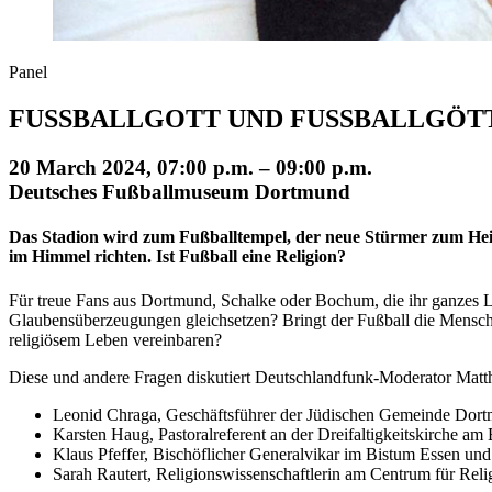
Panel
FUSSBALLGOTT UND FUSSBALLGÖTTER - E
20 March 2024, 07:00 p.m. – 09:00 p.m.
Deutsches Fußballmuseum Dortmund
Das Stadion wird zum Fußballtempel, der neue Stürmer zum Heils
im Himmel richten. Ist Fußball eine Religion?
Für treue Fans aus Dortmund, Schalke oder Bochum, die ihr ganzes Le
Glaubensüberzeugungen gleichsetzen? Bringt der Fußball die Menschen
religiösem Leben vereinbaren?
Diese und andere Fragen diskutiert Deutschlandfunk-Moderator Matth
Leonid Chraga, Geschäftsführer der Jüdischen Gemeinde Do
Karsten Haug, Pastoralreferent an der Dreifaltigkeitskirche a
Klaus Pfeffer, Bischöflicher Generalvikar im Bistum Essen un
Sarah Rautert, Religionswissenschaftlerin am Centrum für Re