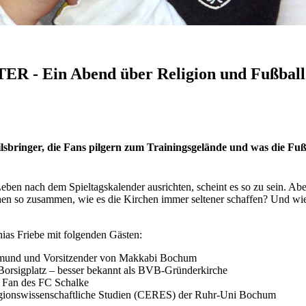
in Abend über Religion und Fußball 
bringer, die Fans pilgern zum Trainingsgelände und was die Fußb
ben nach dem Spieltagskalender ausrichten, scheint es so zu sein. Abe
 so zusammen, wie es die Kirchen immer seltener schaffen? Und wie lä
ias Friebe mit folgenden Gästen:
rtmund und Vorsitzender von Makkabi Bochum
m Borsigplatz – besser bekannt als BVB-Gründerkirche
d Fan des FC Schalke
ligionswissenschaftliche Studien (CERES) der Ruhr-Uni Bochum