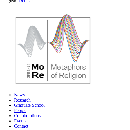
English
Deutsch
News
Research
Graduate School
People
Collaborations
Events
Contact