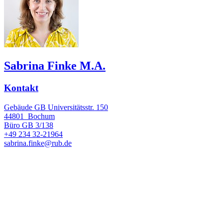
Sabrina Finke M.A.
Kontakt
Gebäude GB Universitätsstr. 150
44801
Bochum
Büro
GB 3/138
+49 234 32-21964
sabrina.finke@rub.de